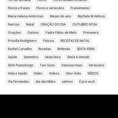
Flores e frases
Flores e versiculos
Franximenes
Maria Helena Ambrósio
Meses do ano
Mychele M.Velloso
Narciso
Natal
ORAÇÃO DO DIA
OUTUBRO ROSA
Orações
Outono
Padre Fábio de Melo
Primavera
Priscilla Rodighiero
Páscoa
RECEITAS DE NATAL
Rachel Carvalho
Receitas
Reflexão
SEXTA-FEIRA
Saúde
Setembro
Sexta feira
Shela A.Hinnah
Sirlei Passolongo
Taci Goes
Vanessa Haas
Versiculos
Vida e Saúde
Video
Videos
Vitor Ávila
VÍDEOS
Yla Fernandes
dia das Mães
salmos
É pra você