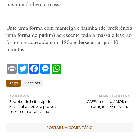
misturando bem a massa.
Unte uma forma com manteiga e farinha (de preferência
uma forma de pudim) acrescente toda a massa e leve ao
forno pré aquecido com 180c e deixe assar por 40
minutos.
P
T
F
M
W
r
w
a
e
h
i
i
c
s
a
n
t
e
s
t
Tags
Receitas
t
t
b
e
s
e
o
n
A
r
o
g
p
ANTIGOS
MAIS RECENTES
k
e
p
Biscoito de Leite rápido:
CAFÉ na xícara AMOR no
r
Receitinha perfeita pra você
coração e FÉ na vida...
servir com o cafezinho…
POSTAR UM COMENTÁRIO