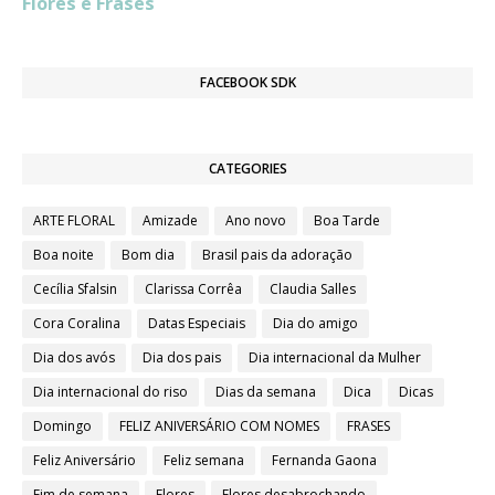
Flores e Frases
k
e
p
s
m
r
t
FACEBOOK SDK
CATEGORIES
ARTE FLORAL
Amizade
Ano novo
Boa Tarde
Boa noite
Bom dia
Brasil pais da adoração
Cecília Sfalsin
Clarissa Corrêa
Claudia Salles
Cora Coralina
Datas Especiais
Dia do amigo
Dia dos avós
Dia dos pais
Dia internacional da Mulher
Dia internacional do riso
Dias da semana
Dica
Dicas
Domingo
FELIZ ANIVERSÁRIO COM NOMES
FRASES
Feliz Aniversário
Feliz semana
Fernanda Gaona
Fim de semana
Flores
Flores desabrochando