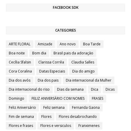
FACEBOOK SDK
CATEGORIES
ARTE FLORAL
Amizade
Ano novo
Boa Tarde
Boa noite
Bom dia
Brasil pais da adoração
Cecília Sfalsin
Clarissa Corrêa
Claudia Salles
Cora Coralina
Datas Especiais
Dia do amigo
Dia dos avós
Dia dos pais
Dia internacional da Mulher
Dia internacional do riso
Dias da semana
Dica
Dicas
Domingo
FELIZ ANIVERSÁRIO COM NOMES
FRASES
Feliz Aniversário
Feliz semana
Fernanda Gaona
Fim de semana
Flores
Flores desabrochando
Flores e frases
Flores e versiculos
Franximenes