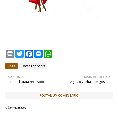
P
T
F
M
W
r
w
a
e
h
i
i
c
s
a
n
t
e
s
t
Tags
Datas Especiais
t
t
b
e
s
e
o
n
A
r
o
g
p
ANTIGOS
MAIS RECENTES
k
e
p
Pão de batata recheado
Agosto venha com gosto...
r
POSTAR UM COMENTÁRIO
0 Comentários