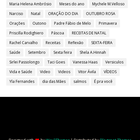
Maria Helena Ambrósio
Meses do ano
Mychele M.Velloso
Narciso
Natal
ORAÇÃO DO DIA
OUTUBRO ROSA
Orações
Outono
Padre Fábio de Melo
Primavera
Priscilla Rodighiero
Páscoa
RECEITAS DE NATAL
Rachel Carvalho
Receitas
Reflexão
SEXTA-FEIRA
Saúde
Setembro
Sexta feira
Shela A.Hinnah
Sirlei Passolongo
Taci Goes
Vanessa Haas
Versiculos
Vida e Saúde
Video
Videos
Vitor Ávila
VÍDEOS
Yla Fernandes
dia das Mães
salmos
É pra você