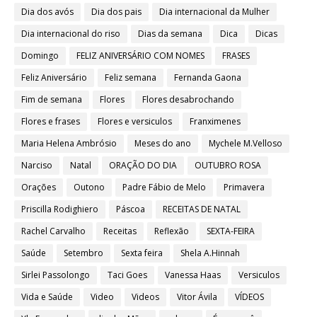
Dia dos avós
Dia dos pais
Dia internacional da Mulher
Dia internacional do riso
Dias da semana
Dica
Dicas
Domingo
FELIZ ANIVERSÁRIO COM NOMES
FRASES
Feliz Aniversário
Feliz semana
Fernanda Gaona
Fim de semana
Flores
Flores desabrochando
Flores e frases
Flores e versiculos
Franximenes
Maria Helena Ambrósio
Meses do ano
Mychele M.Velloso
Narciso
Natal
ORAÇÃO DO DIA
OUTUBRO ROSA
Orações
Outono
Padre Fábio de Melo
Primavera
Priscilla Rodighiero
Páscoa
RECEITAS DE NATAL
Rachel Carvalho
Receitas
Reflexão
SEXTA-FEIRA
Saúde
Setembro
Sexta feira
Shela A.Hinnah
Sirlei Passolongo
Taci Goes
Vanessa Haas
Versiculos
Vida e Saúde
Video
Videos
Vitor Ávila
VÍDEOS