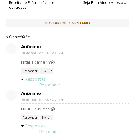
k
e
p
Receita de Esfirras fáceis e
Seja Bem-Vindo Agosto...
r
deliciosas
POSTAR UM COMENTÁRIO
4 Comentários
Anônimo
30 de abril de 2023 às 07:49
Fritar a carne???😱
Responder
Excluir
Respostas
Responder
Anônimo
30 de abril de 2023 às 07:49
Fritar a carne???😱
Responder
Excluir
Respostas
Responder