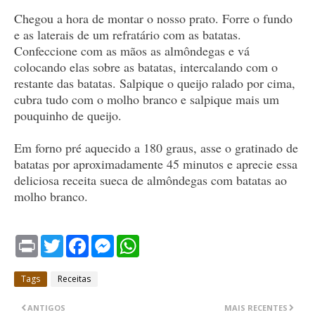
Chegou a hora de montar o nosso prato. Forre o fundo
e as laterais de um refratário com as batatas.
Confeccione com as mãos as almôndegas e vá
colocando elas sobre as batatas, intercalando com o
restante das batatas. Salpique o queijo ralado por cima,
cubra tudo com o molho branco e salpique mais um
pouquinho de queijo.
Em forno pré aquecido a 180 graus, asse o gratinado de
batatas por aproximadamente 45 minutos e aprecie essa
deliciosa receita sueca de almôndegas com batatas ao
molho branco.
P
T
F
M
W
r
w
a
e
h
i
i
c
s
a
n
t
e
s
t
Tags
Receitas
t
t
b
e
s
e
o
n
A
r
o
g
p
ANTIGOS
MAIS RECENTES