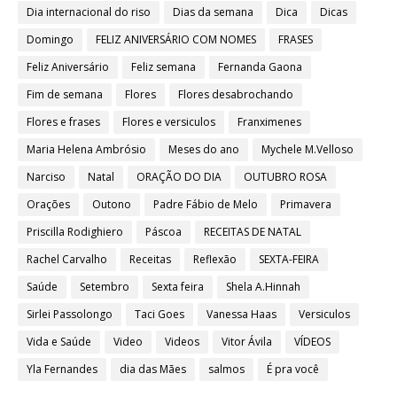
Dia internacional do riso
Dias da semana
Dica
Dicas
Domingo
FELIZ ANIVERSÁRIO COM NOMES
FRASES
Feliz Aniversário
Feliz semana
Fernanda Gaona
Fim de semana
Flores
Flores desabrochando
Flores e frases
Flores e versiculos
Franximenes
Maria Helena Ambrósio
Meses do ano
Mychele M.Velloso
Narciso
Natal
ORAÇÃO DO DIA
OUTUBRO ROSA
Orações
Outono
Padre Fábio de Melo
Primavera
Priscilla Rodighiero
Páscoa
RECEITAS DE NATAL
Rachel Carvalho
Receitas
Reflexão
SEXTA-FEIRA
Saúde
Setembro
Sexta feira
Shela A.Hinnah
Sirlei Passolongo
Taci Goes
Vanessa Haas
Versiculos
Vida e Saúde
Video
Videos
Vitor Ávila
VÍDEOS
Yla Fernandes
dia das Mães
salmos
É pra você