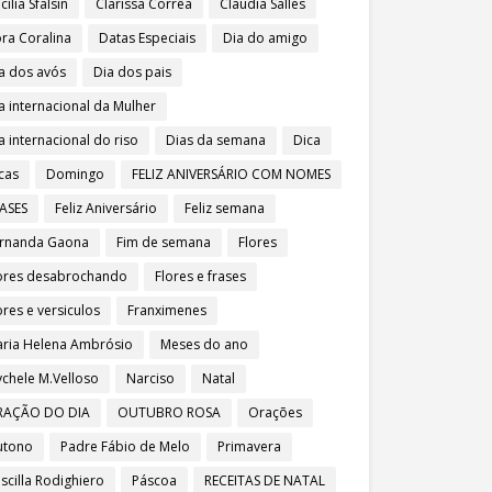
cília Sfalsin
Clarissa Corrêa
Claudia Salles
ra Coralina
Datas Especiais
Dia do amigo
a dos avós
Dia dos pais
a internacional da Mulher
a internacional do riso
Dias da semana
Dica
cas
Domingo
FELIZ ANIVERSÁRIO COM NOMES
ASES
Feliz Aniversário
Feliz semana
rnanda Gaona
Fim de semana
Flores
ores desabrochando
Flores e frases
ores e versiculos
Franximenes
ria Helena Ambrósio
Meses do ano
chele M.Velloso
Narciso
Natal
RAÇÃO DO DIA
OUTUBRO ROSA
Orações
utono
Padre Fábio de Melo
Primavera
iscilla Rodighiero
Páscoa
RECEITAS DE NATAL