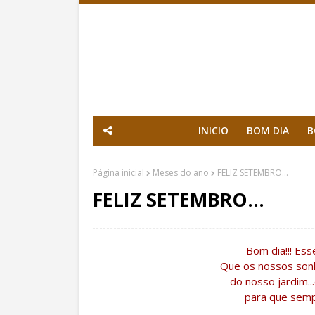
INICIO
BOM DIA
B
Página inicial
Meses do ano
FELIZ SETEMBRO...
FELIZ SETEMBRO...
Bom dia!!! Ess
Que os nossos son
do nosso jardim..
para que semp