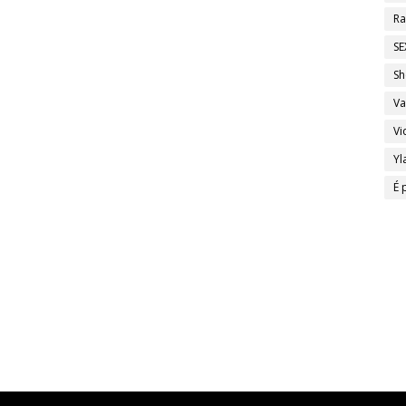
Ra
SE
Sh
Va
Vi
Yl
É 