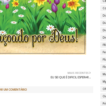
Ce
Co
Di
Di
Di
Di
FR
Fe
Fl
Fl
MAIS RECENTES
Ma
EU SEI QUE É DIFICIL ESPERAR...
My
O
AR UM COMENTÁRIO
O
Pr