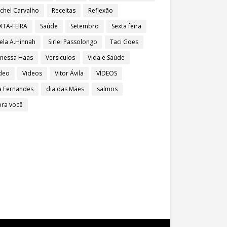
chel Carvalho
Receitas
Reflexão
XTA-FEIRA
Saúde
Setembro
Sexta feira
ela A.Hinnah
Sirlei Passolongo
Taci Goes
nessa Haas
Versiculos
Vida e Saúde
deo
Videos
Vitor Ávila
VÍDEOS
a Fernandes
dia das Mães
salmos
pra você