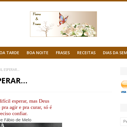
OA TARDE
BOA NOITE
FRASES
RECEITAS
DIAS DA SE
IL ESPERAR...
PERAR...
difícil esperar, mas Deus
ra agir e pra curar, só é
eciso confiar.
e Fábio de Melo