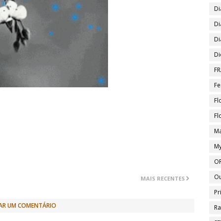
Di
Di
Di
Di
FR
Fe
Fl
Fl
Ma
My
O
O
MAIS RECENTES
Pr
AR UM COMENTÁRIO
Ra