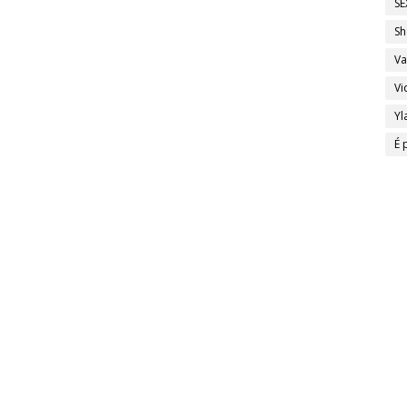
SE
Sh
Va
Vi
Yl
É 