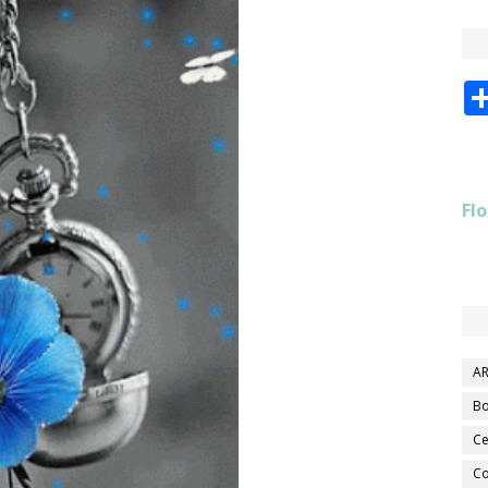
Flo
AR
Bo
Ce
Co