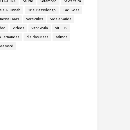
XTA-FEIRA
Saúde
Setembro
Sexta feira
ela A.Hinnah
Sirlei Passolongo
Taci Goes
nessa Haas
Versiculos
Vida e Saúde
deo
Videos
Vitor Ávila
VÍDEOS
a Fernandes
dia das Mães
salmos
pra você