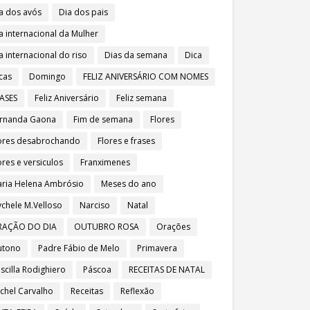
a dos avós
Dia dos pais
a internacional da Mulher
a internacional do riso
Dias da semana
Dica
cas
Domingo
FELIZ ANIVERSÁRIO COM NOMES
ASES
Feliz Aniversário
Feliz semana
rnanda Gaona
Fim de semana
Flores
ores desabrochando
Flores e frases
ores e versiculos
Franximenes
ria Helena Ambrósio
Meses do ano
chele M.Velloso
Narciso
Natal
RAÇÃO DO DIA
OUTUBRO ROSA
Orações
utono
Padre Fábio de Melo
Primavera
iscilla Rodighiero
Páscoa
RECEITAS DE NATAL
chel Carvalho
Receitas
Reflexão