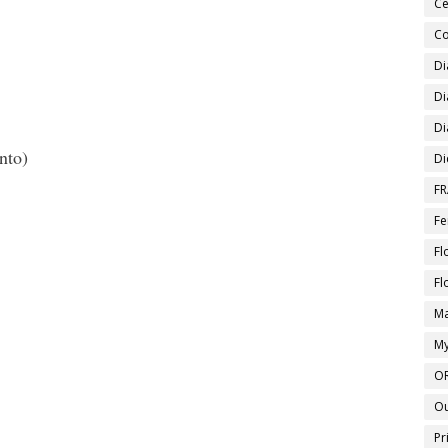
Ce
Co
Di
Di
Di
nto)
Di
FR
Fe
Fl
Fl
Ma
My
O
O
Pr