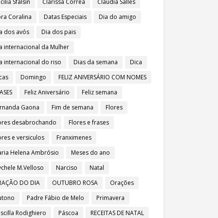
cília Sfalsin
Clarissa Corrêa
Claudia Salles
ra Coralina
Datas Especiais
Dia do amigo
a dos avós
Dia dos pais
a internacional da Mulher
a internacional do riso
Dias da semana
Dica
cas
Domingo
FELIZ ANIVERSÁRIO COM NOMES
ASES
Feliz Aniversário
Feliz semana
rnanda Gaona
Fim de semana
Flores
ores desabrochando
Flores e frases
ores e versiculos
Franximenes
ria Helena Ambrósio
Meses do ano
chele M.Velloso
Narciso
Natal
RAÇÃO DO DIA
OUTUBRO ROSA
Orações
utono
Padre Fábio de Melo
Primavera
iscilla Rodighiero
Páscoa
RECEITAS DE NATAL