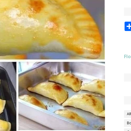
Flo
AR
Bo