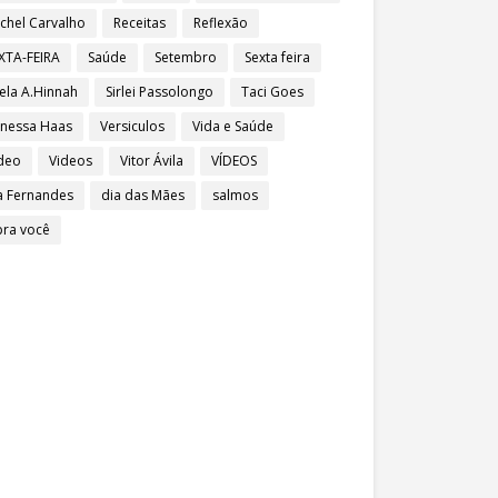
chel Carvalho
Receitas
Reflexão
XTA-FEIRA
Saúde
Setembro
Sexta feira
ela A.Hinnah
Sirlei Passolongo
Taci Goes
nessa Haas
Versiculos
Vida e Saúde
deo
Videos
Vitor Ávila
VÍDEOS
a Fernandes
dia das Mães
salmos
pra você