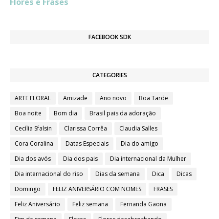
Flores e Frases
k
e
p
s
m
r
t
FACEBOOK SDK
CATEGORIES
ARTE FLORAL
Amizade
Ano novo
Boa Tarde
Boa noite
Bom dia
Brasil pais da adoração
Cecília Sfalsin
Clarissa Corrêa
Claudia Salles
Cora Coralina
Datas Especiais
Dia do amigo
Dia dos avós
Dia dos pais
Dia internacional da Mulher
Dia internacional do riso
Dias da semana
Dica
Dicas
Domingo
FELIZ ANIVERSÁRIO COM NOMES
FRASES
Feliz Aniversário
Feliz semana
Fernanda Gaona