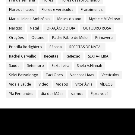
Fim de semana
Flores
Flores desabrochando
Flores e frases
Flores e versiculos
Franximenes
Maria Helena Ambrósio
Meses do ano
Mychele M.Velloso
Narciso
Natal
ORAÇÃO DO DIA
OUTUBRO ROSA
Orações
Outono
Padre Fábio de Melo
Primavera
Priscilla Rodighiero
Páscoa
RECEITAS DE NATAL
Rachel Carvalho
Receitas
Reflexão
SEXTA-FEIRA
Saúde
Setembro
Sexta feira
Shela A.Hinnah
Sirlei Passolongo
Taci Goes
Vanessa Haas
Versiculos
Vida e Saúde
Video
Videos
Vitor Ávila
VÍDEOS
Yla Fernandes
dia das Mães
salmos
É pra você