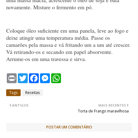
uma massa macia, acrescente o óleo de soja e bata
novamente. Misture o fermento em pó.
Coloque óleo suficiente em uma panela, leve ao fogo e
deixe atingir uma temperatura média. Passe os
camarões pela massa e vá fritando um a um até crescer.
Vá retirando-os e secando em papel absorvente.
Arrume-os em uma travessa e sirva.
P
T
F
M
W
r
w
a
e
h
i
i
c
s
a
n
t
e
s
t
Tags
Receitas
t
t
b
e
s
e
o
n
A
r
o
g
p
ANTIGOS
MAIS RECENTES
k
e
p
Torta de Frango maravilhosa
r
POSTAR UM COMENTÁRIO