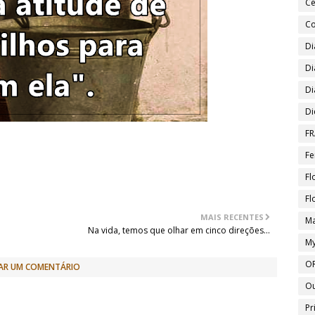
Ce
Co
Di
Di
Di
Di
FR
Fe
Fl
Fl
MAIS RECENTES
Ma
Na vida, temos que olhar em cinco direções...
My
O
AR UM COMENTÁRIO
O
Pr