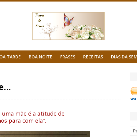
OA TARDE
BOA NOITE
FRASES
RECEITAS
DIAS DA SE
...
e uma mãe é a atitude de
hos para com ela".