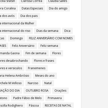
cília Sfalsin
Clarissa Corrêa
Claudia Salles
ra Coralina
Datas Especiais
Dia do amigo
a dos avós
Dia dos pais
a internacional da Mulher
a internacional do riso
Dias da semana
Dica
cas
Domingo
FELIZ ANIVERSÁRIO COM NOMES
ASES
Feliz Aniversário
Feliz semana
rnanda Gaona
Fim de semana
Flores
ores desabrochando
Flores e frases
ores e versiculos
Franximenes
ria Helena Ambrósio
Meses do ano
chele M.Velloso
Narciso
Natal
RAÇÃO DO DIA
OUTUBRO ROSA
Orações
utono
Padre Fábio de Melo
Primavera
iscilla Rodighiero
Páscoa
RECEITAS DE NATAL