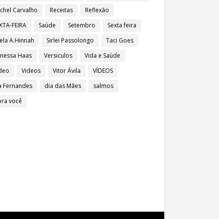
chel Carvalho
Receitas
Reflexão
XTA-FEIRA
Saúde
Setembro
Sexta feira
ela A.Hinnah
Sirlei Passolongo
Taci Goes
nessa Haas
Versiculos
Vida e Saúde
deo
Videos
Vitor Ávila
VÍDEOS
a Fernandes
dia das Mães
salmos
pra você