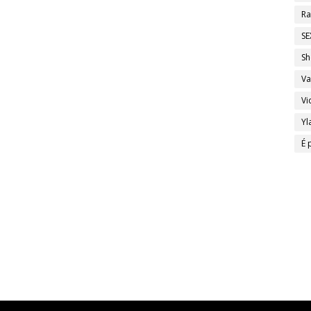
Ra
SE
Sh
Va
Vi
Yl
É 