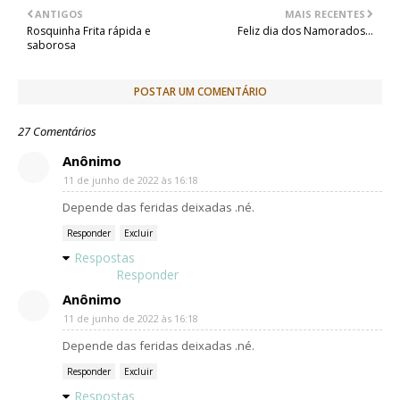
r
o
g
p
ANTIGOS
MAIS RECENTES
k
e
p
Rosquinha Frita rápida e
Feliz dia dos Namorados...
r
saborosa
POSTAR UM COMENTÁRIO
27 Comentários
Anônimo
11 de junho de 2022 às 16:18
Depende das feridas deixadas .né.
Responder
Excluir
Respostas
Responder
Anônimo
11 de junho de 2022 às 16:18
Depende das feridas deixadas .né.
Responder
Excluir
Respostas