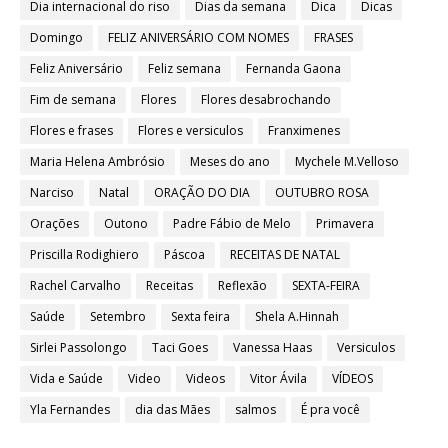
Dia internacional do riso
Dias da semana
Dica
Dicas
Domingo
FELIZ ANIVERSÁRIO COM NOMES
FRASES
Feliz Aniversário
Feliz semana
Fernanda Gaona
Fim de semana
Flores
Flores desabrochando
Flores e frases
Flores e versiculos
Franximenes
Maria Helena Ambrósio
Meses do ano
Mychele M.Velloso
Narciso
Natal
ORAÇÃO DO DIA
OUTUBRO ROSA
Orações
Outono
Padre Fábio de Melo
Primavera
Priscilla Rodighiero
Páscoa
RECEITAS DE NATAL
Rachel Carvalho
Receitas
Reflexão
SEXTA-FEIRA
Saúde
Setembro
Sexta feira
Shela A.Hinnah
Sirlei Passolongo
Taci Goes
Vanessa Haas
Versiculos
Vida e Saúde
Video
Videos
Vitor Ávila
VÍDEOS
Yla Fernandes
dia das Mães
salmos
É pra você