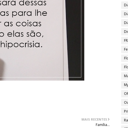
Di
Di
Di
Di
FR
Fe
Fl
Fl
Ma
My
O
O
Pr
MAIS RECENTES
Ra
Família...