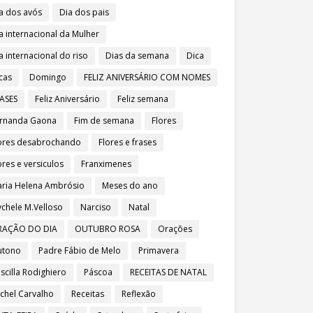
a dos avós
Dia dos pais
a internacional da Mulher
a internacional do riso
Dias da semana
Dica
cas
Domingo
FELIZ ANIVERSÁRIO COM NOMES
ASES
Feliz Aniversário
Feliz semana
rnanda Gaona
Fim de semana
Flores
ores desabrochando
Flores e frases
ores e versiculos
Franximenes
ria Helena Ambrósio
Meses do ano
chele M.Velloso
Narciso
Natal
RAÇÃO DO DIA
OUTUBRO ROSA
Orações
utono
Padre Fábio de Melo
Primavera
iscilla Rodighiero
Páscoa
RECEITAS DE NATAL
chel Carvalho
Receitas
Reflexão