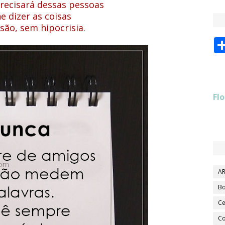
recisará dessas pessoas
e dizer as coisas
são, sem hipocrisia.
Flo
AR
Bo
Ce
Co