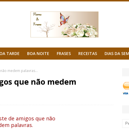
OA TARDE
BOA NOITE
FRASES
RECEITAS
DIAS DA SE
 não medem palavras...
igos que não medem
ste de amigos que não
em palavras.