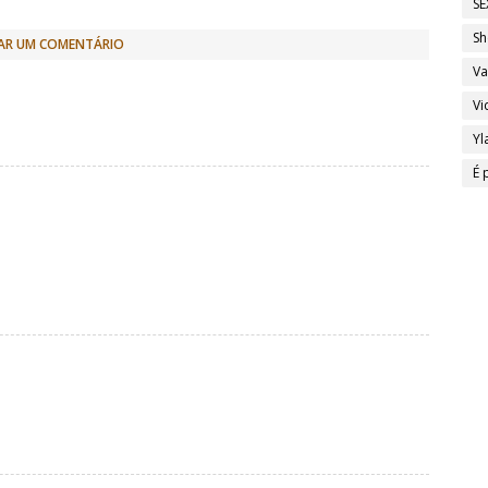
SE
Sh
AR UM COMENTÁRIO
Va
Vi
Yl
É 