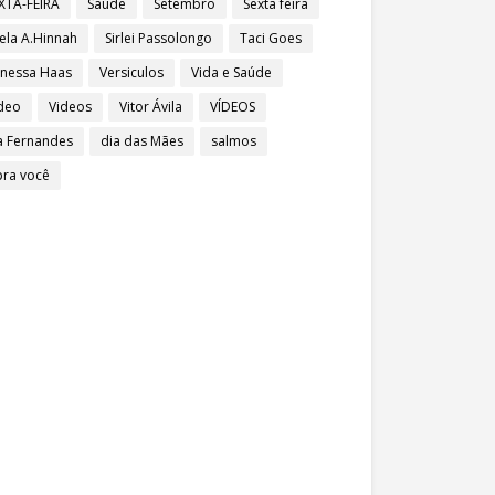
XTA-FEIRA
Saúde
Setembro
Sexta feira
ela A.Hinnah
Sirlei Passolongo
Taci Goes
nessa Haas
Versiculos
Vida e Saúde
deo
Videos
Vitor Ávila
VÍDEOS
a Fernandes
dia das Mães
salmos
pra você