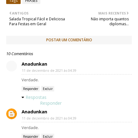
Tags
FRASES
t
t
b
e
s
e
o
n
A
r
o
g
p
ANTIGOS
MAIS RECENTES
k
e
p
Salada Tropical Fácil e Deliciosa
Não importa quantos
r
Para Festas em Geral
diplomas...
POSTAR UM COMENTÁRIO
10 Comentários
Anadunkan
11 de dezembro de 2021 às 04:39
Verdade.
Responder
Excluir
Respostas
Responder
Anadunkan
11 de dezembro de 2021 às 04:39
Verdade.
Responder
Excluir