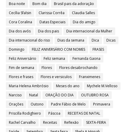
Boa noite
Bom dia
Brasil pais da adoração
Cecília Sfalsin
Clarissa Corrêa
Claudia Salles
Cora Coralina
Datas Especiais
Dia do amigo
Dia dos avós
Dia dos pais
Dia internacional da Mulher
Dia internacional do riso
Dias da semana
Dica
Dicas
Domingo
FELIZ ANIVERSÁRIO COM NOMES
FRASES
Feliz Aniversário
Feliz semana
Fernanda Gaona
Fim de semana
Flores
Flores desabrochando
Flores e frases
Flores e versiculos
Franximenes
Maria Helena Ambrósio
Meses do ano
Mychele M.Velloso
Narciso
Natal
ORAÇÃO DO DIA
OUTUBRO ROSA
Orações
Outono
Padre Fábio de Melo
Primavera
Priscilla Rodighiero
Páscoa
RECEITAS DE NATAL
Rachel Carvalho
Receitas
Reflexão
SEXTA-FEIRA
Saúde
Setembro
Sexta feira
Shela A.Hinnah