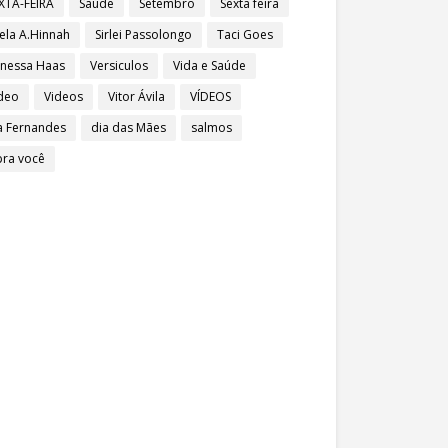
XTA-FEIRA
Saúde
Setembro
Sexta feira
ela A.Hinnah
Sirlei Passolongo
Taci Goes
nessa Haas
Versiculos
Vida e Saúde
deo
Videos
Vitor Ávila
VÍDEOS
a Fernandes
dia das Mães
salmos
pra você