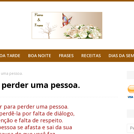
OA TARDE
BOA NOITE
FRASES
RECEITAS
DIAS DA SE
r uma pessoa.
a perder uma pessoa.
ir para
perder uma pessoa.
erdê-la por
falta de diálogo,
nção e falta de respeito.
pessoa se
afasta e sai da sua