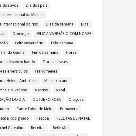
a dos avós
Dia dos pais
a internacional da Mulher
a internacional do riso
Dias da semana
Dica
cas
Domingo
FELIZ ANIVERSÁRIO COM NOMES
ASES
Feliz Aniversário
Feliz semana
rnanda Gaona
Fim de semana
Flores
ores desabrochando
Flores e frases
ores e versiculos
Franximenes
ria Helena Ambrósio
Meses do ano
chele M.Velloso
Narciso
Natal
RAÇÃO DO DIA
OUTUBRO ROSA
Orações
utono
Padre Fábio de Melo
Primavera
iscilla Rodighiero
Páscoa
RECEITAS DE NATAL
chel Carvalho
Receitas
Reflexão