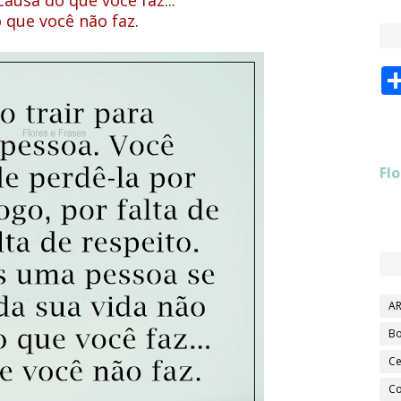
causa do que você faz...
 que você não faz.
Flo
AR
Bo
Ce
Co