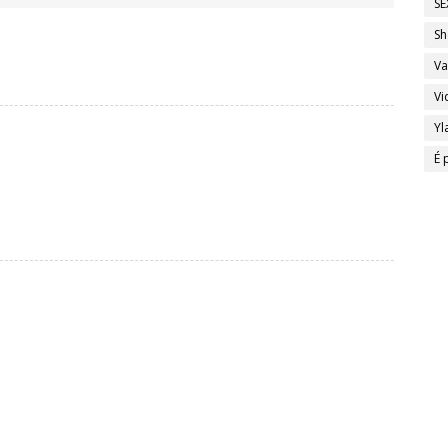
SE
Sh
Va
Vi
Yl
É 