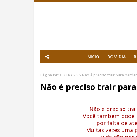
INICIO
BOM DIA
B
Página inicial
FRASES
Não é preciso trair para perde
Não é preciso trair par
Não é preciso tra
Você
também pode p
por falta de
ate
Muitas vezes uma 