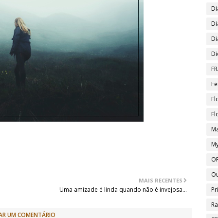
Di
Di
Di
Di
FR
Fe
Fl
Fl
Ma
My
O
O
MAIS RECENTES
Pr
Uma amizade é linda quando não é invejosa...
Ra
AR UM COMENTÁRIO