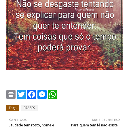
P
T
F
M
W
r
w
a
e
h
i
i
c
s
a
n
t
e
s
t
Tags
FRASES
t
t
b
e
s
e
o
n
A
r
o
g
p
ANTIGOS
MAIS RECENTES
k
e
p
Saudade tem rosto, nome e
Para quem tem fé não existe...
r