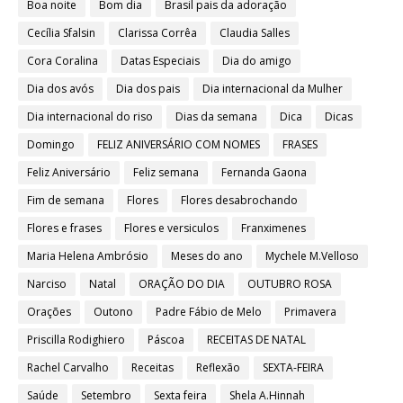
Boa noite
Bom dia
Brasil pais da adoração
Cecília Sfalsin
Clarissa Corrêa
Claudia Salles
Cora Coralina
Datas Especiais
Dia do amigo
Dia dos avós
Dia dos pais
Dia internacional da Mulher
Dia internacional do riso
Dias da semana
Dica
Dicas
Domingo
FELIZ ANIVERSÁRIO COM NOMES
FRASES
Feliz Aniversário
Feliz semana
Fernanda Gaona
Fim de semana
Flores
Flores desabrochando
Flores e frases
Flores e versiculos
Franximenes
Maria Helena Ambrósio
Meses do ano
Mychele M.Velloso
Narciso
Natal
ORAÇÃO DO DIA
OUTUBRO ROSA
Orações
Outono
Padre Fábio de Melo
Primavera
Priscilla Rodighiero
Páscoa
RECEITAS DE NATAL
Rachel Carvalho
Receitas
Reflexão
SEXTA-FEIRA
Saúde
Setembro
Sexta feira
Shela A.Hinnah