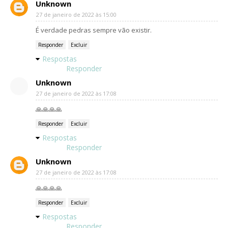
Unknown
27 de janeiro de 2022 às 15:00
É verdade pedras sempre vão existir.
Responder
Excluir
Respostas
Responder
Unknown
27 de janeiro de 2022 às 17:08
🙏🙏🙏🙏
Responder
Excluir
Respostas
Responder
Unknown
27 de janeiro de 2022 às 17:08
🙏🙏🙏🙏
Responder
Excluir
Respostas
Responder