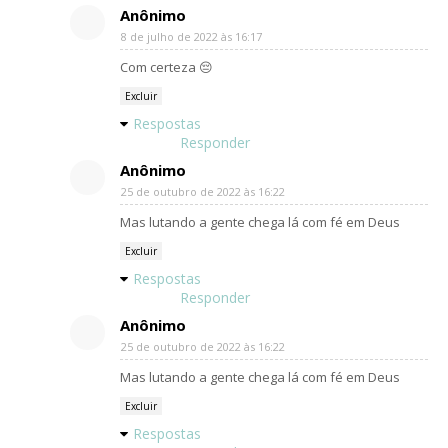
Anônimo
8 de julho de 2022 às 16:17
Com certeza 😔
Excluir
Respostas
Responder
Anônimo
25 de outubro de 2022 às 16:22
Mas lutando a gente chega lá com fé em Deus
Excluir
Respostas
Responder
Anônimo
25 de outubro de 2022 às 16:22
Mas lutando a gente chega lá com fé em Deus
Excluir
Respostas