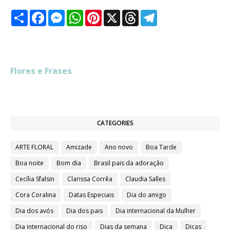
S
F
M
W
P
X
T
T
h
a
e
h
i
h
e
a
c
s
a
n
r
l
r
e
s
t
t
e
e
e
b
e
s
e
a
g
o
n
A
r
d
r
o
g
p
e
s
a
Flores e Frases
k
e
p
s
m
r
t
CATEGORIES
ARTE FLORAL
Amizade
Ano novo
Boa Tarde
Boa noite
Bom dia
Brasil pais da adoração
Cecília Sfalsin
Clarissa Corrêa
Claudia Salles
Cora Coralina
Datas Especiais
Dia do amigo
Dia dos avós
Dia dos pais
Dia internacional da Mulher
Dia internacional do riso
Dias da semana
Dica
Dicas