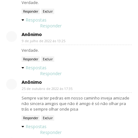
Verdade.
Responder
Excluir
Respostas
Responder
Anônimo
9 de julho de 2022 às 13:25
Verdade.
Responder
Excluir
Respostas
Responder
Anônimo
25 de outubro de 2022 às 17:35
Sempre vai ter pedras em nosso caminho inveja amizade
não sincera amigos que não é amigo é só não olhar pra
trás e sempre olhar onde pisa
Responder
Excluir
Respostas
Responder