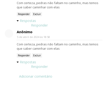
Com certeza, pedras não faltam no caminho, mas temos
que saber caminhar com elas
Responder
Excluir
Respostas
Responder
Anônimo
5 de abril de 2024 às 18:58
Com certeza, pedras não faltam no caminho, mas temos
que saber caminhar com elas
Responder
Excluir
Respostas
Responder
Adicionar comentário