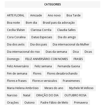
CATEGORIES
ARTE FLORAL
Amizade
Ano novo
Boa Tarde
Boa noite
Bom dia
Brasil pais da adoração
Cecília Sfalsin
Clarissa Corrêa
Claudia Salles
Cora Coralina
Datas Especiais
Dia do amigo
Dia dos avós
Dia dos pais
Dia internacional da Mulher
Dia internacional do riso
Dias da semana
Dica
Dicas
Domingo
FELIZ ANIVERSÁRIO COM NOMES
FRASES
Feliz Aniversário
Feliz semana
Fernanda Gaona
Fim de semana
Flores
Flores desabrochando
Flores e frases
Flores e versiculos
Franximenes
Maria Helena Ambrósio
Meses do ano
Mychele M.Velloso
Narciso
Natal
ORAÇÃO DO DIA
OUTUBRO ROSA
Orações
Outono
Padre Fábio de Melo
Primavera