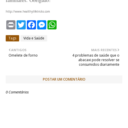
familiares.
Obrigado!
http://www.healthylifetricks.com
P
T
F
M
W
r
w
a
e
h
i
i
c
s
a
n
t
e
s
t
Tags
Vida e Saúde
t
t
b
e
s
e
o
n
A
r
o
g
p
ANTIGOS
MAIS RECENTES
k
e
p
Omelete de forno
4 problemas de saúde que o
r
abacaxi pode resolver se
consumidos diariamente
POSTAR UM COMENTÁRIO
0 Comentários