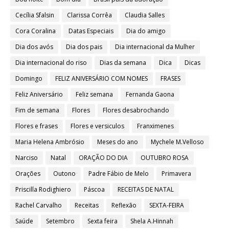
Cecília Sfalsin
Clarissa Corrêa
Claudia Salles
Cora Coralina
Datas Especiais
Dia do amigo
Dia dos avós
Dia dos pais
Dia internacional da Mulher
Dia internacional do riso
Dias da semana
Dica
Dicas
Domingo
FELIZ ANIVERSÁRIO COM NOMES
FRASES
Feliz Aniversário
Feliz semana
Fernanda Gaona
Fim de semana
Flores
Flores desabrochando
Flores e frases
Flores e versiculos
Franximenes
Maria Helena Ambrósio
Meses do ano
Mychele M.Velloso
Narciso
Natal
ORAÇÃO DO DIA
OUTUBRO ROSA
Orações
Outono
Padre Fábio de Melo
Primavera
Priscilla Rodighiero
Páscoa
RECEITAS DE NATAL
Rachel Carvalho
Receitas
Reflexão
SEXTA-FEIRA
Saúde
Setembro
Sexta feira
Shela A.Hinnah