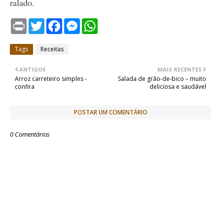
ralado.
P
T
F
M
W
r
w
a
e
h
i
i
c
s
a
n
t
e
s
t
Tags
Receitas
t
t
b
e
s
e
o
n
A
r
o
g
p
ANTIGOS
MAIS RECENTES
k
e
p
Arroz carreteiro simples -
Salada de grão-de-bico – muito
r
confira
deliciosa e saudável
POSTAR UM COMENTÁRIO
0 Comentários