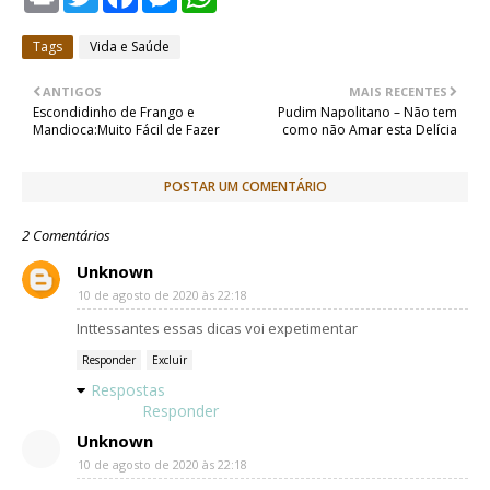
r
w
a
e
h
i
i
c
s
a
n
t
e
s
t
Tags
Vida e Saúde
t
t
b
e
s
e
o
n
A
r
o
g
p
ANTIGOS
MAIS RECENTES
k
e
p
Escondidinho de Frango e
Pudim Napolitano – Não tem
r
Mandioca:Muito Fácil de Fazer
como não Amar esta Delícia
POSTAR UM COMENTÁRIO
2 Comentários
Unknown
10 de agosto de 2020 às 22:18
Inttessantes essas dicas voi expetimentar
Responder
Excluir
Respostas
Responder
Unknown
10 de agosto de 2020 às 22:18