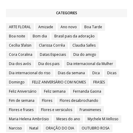
CATEGORIES
ARTE FLORAL
Amizade
Ano novo
Boa Tarde
Boa noite
Bom dia
Brasil pais da adoração
Cecília Sfalsin
Clarissa Corrêa
Claudia Salles
Cora Coralina
Datas Especiais
Dia do amigo
Dia dos avós
Dia dos pais
Dia internacional da Mulher
Dia internacional do riso
Dias da semana
Dica
Dicas
Domingo
FELIZ ANIVERSÁRIO COM NOMES
FRASES
Feliz Aniversário
Feliz semana
Fernanda Gaona
Fim de semana
Flores
Flores desabrochando
Flores e frases
Flores e versiculos
Franximenes
Maria Helena Ambrósio
Meses do ano
Mychele M.Velloso
Narciso
Natal
ORAÇÃO DO DIA
OUTUBRO ROSA