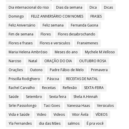
Dia internacional do riso
Dias da semana
Dica
Dicas
Domingo
FELIZ ANIVERSÁRIO COM NOMES
FRASES
Feliz Aniversário
Feliz semana
Fernanda Gaona
Fim de semana
Flores
Flores desabrochando
Flores e frases
Flores e versiculos
Franximenes
Maria Helena Ambrósio
Meses do ano
Mychele M.Velloso
Narciso
Natal
ORAÇÃO DO DIA
OUTUBRO ROSA
Orações
Outono
Padre Fábio de Melo
Primavera
Priscilla Rodighiero
Páscoa
RECEITAS DE NATAL
Rachel Carvalho
Receitas
Reflexão
SEXTA-FEIRA
Saúde
Setembro
Sexta feira
Shela A.Hinnah
Sirlei Passolongo
Taci Goes
Vanessa Haas
Versiculos
Vida e Saúde
Video
Videos
Vitor Ávila
VÍDEOS
Yla Fernandes
dia das Mães
salmos
É pra você