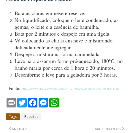
Bata as claras em neve e reserve.
No liquidificado, coloque o leite condensado, as
gemas, o leite e a essência de baunilha.
Bata por 2 minutos e despeje em uma tigela.
Vá colocando as claras em neve e misturando
delicadamente até agregar.
Despeje a mistura na forma caramelada.
Leve para assar em forno pré-aquecido, 180ºC, no
banho maria por cerca de 1 hora e 20 minutos.
Desenforme e leve para a geladeira por 3 horas.
Fonte:
https://www.vidaesaudereceitas.com/2019/10/receita-de-pudim-com-furinhos.html
P
T
F
M
W
r
w
a
e
h
i
i
c
s
a
n
t
e
s
t
Tags
Receitas
t
t
b
e
s
e
o
n
A
r
o
g
p
ANTIGOS
MAIS RECENTES