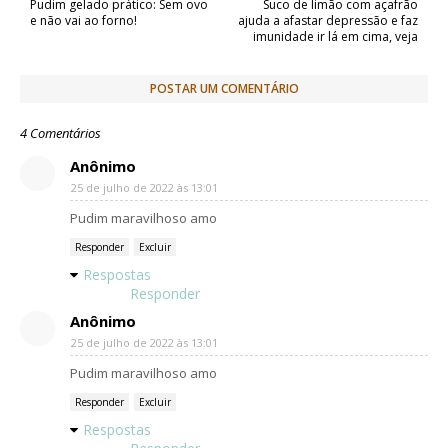
k
e
p
Pudim gelado prático: Sem ovo
Suco de limão com açafrão
r
e não vai ao forno!
ajuda a afastar depressão e faz
imunidade ir lá em cima, veja
POSTAR UM COMENTÁRIO
4 Comentários
Anônimo
25 de julho de 2022 às 13:01
Pudim maravilhoso amo
Responder
Excluir
Respostas
Responder
Anônimo
25 de julho de 2022 às 13:01
Pudim maravilhoso amo
Responder
Excluir
Respostas