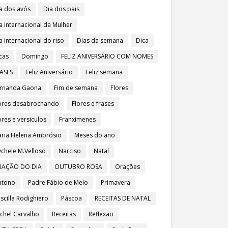
a dos avós
Dia dos pais
a internacional da Mulher
a internacional do riso
Dias da semana
Dica
cas
Domingo
FELIZ ANIVERSÁRIO COM NOMES
ASES
Feliz Aniversário
Feliz semana
rnanda Gaona
Fim de semana
Flores
ores desabrochando
Flores e frases
ores e versiculos
Franximenes
ria Helena Ambrósio
Meses do ano
chele M.Velloso
Narciso
Natal
RAÇÃO DO DIA
OUTUBRO ROSA
Orações
utono
Padre Fábio de Melo
Primavera
iscilla Rodighiero
Páscoa
RECEITAS DE NATAL
chel Carvalho
Receitas
Reflexão