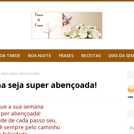
OA TARDE
BOA NOITE
FRASES
RECEITAS
DIAS DA SE
 seja super abençoada!
a seja super abençoada!
que a sua semana
uper abençoada!
de de cada passo seu,
cê
sempre pelo caminho