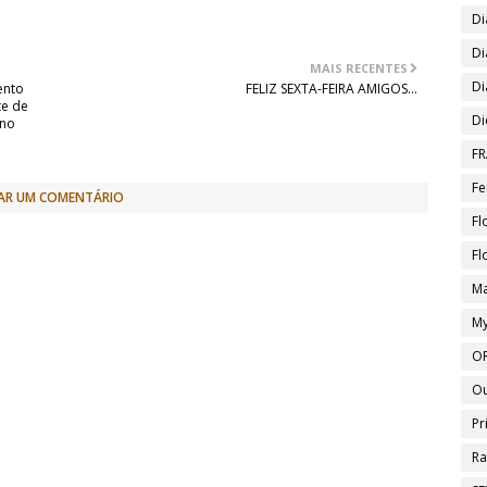
Di
Di
MAIS RECENTES
Di
ento
FELIZ SEXTA-FEIRA AMIGOS...
te de
Di
Ano
FR
Fe
AR UM COMENTÁRIO
Fl
Fl
Ma
My
O
O
Pr
Ra