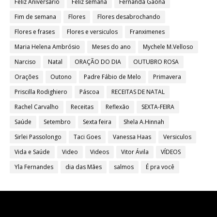
Feliz Aniversário
Feliz semana
Fernanda Gaona
Fim de semana
Flores
Flores desabrochando
Flores e frases
Flores e versiculos
Franximenes
Maria Helena Ambrósio
Meses do ano
Mychele M.Velloso
Narciso
Natal
ORAÇÃO DO DIA
OUTUBRO ROSA
Orações
Outono
Padre Fábio de Melo
Primavera
Priscilla Rodighiero
Páscoa
RECEITAS DE NATAL
Rachel Carvalho
Receitas
Reflexão
SEXTA-FEIRA
Saúde
Setembro
Sexta feira
Shela A.Hinnah
Sirlei Passolongo
Taci Goes
Vanessa Haas
Versiculos
Vida e Saúde
Video
Videos
Vitor Ávila
VÍDEOS
Yla Fernandes
dia das Mães
salmos
É pra você