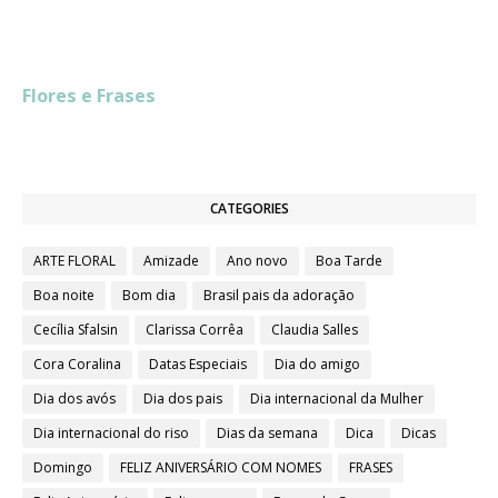
a
c
s
a
n
r
l
r
e
s
t
t
e
e
e
b
e
s
e
a
g
o
n
A
r
d
r
o
g
p
e
s
a
Flores e Frases
k
e
p
s
m
r
t
CATEGORIES
ARTE FLORAL
Amizade
Ano novo
Boa Tarde
Boa noite
Bom dia
Brasil pais da adoração
Cecília Sfalsin
Clarissa Corrêa
Claudia Salles
Cora Coralina
Datas Especiais
Dia do amigo
Dia dos avós
Dia dos pais
Dia internacional da Mulher
Dia internacional do riso
Dias da semana
Dica
Dicas
Domingo
FELIZ ANIVERSÁRIO COM NOMES
FRASES