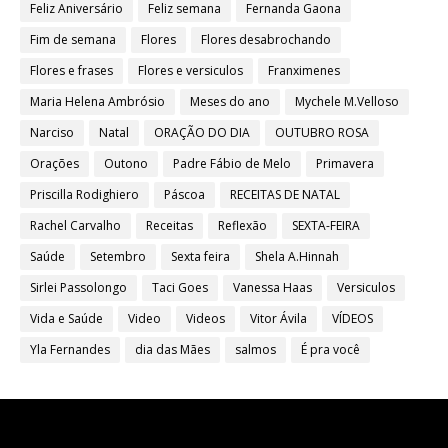
Feliz Aniversário
Feliz semana
Fernanda Gaona
Fim de semana
Flores
Flores desabrochando
Flores e frases
Flores e versiculos
Franximenes
Maria Helena Ambrósio
Meses do ano
Mychele M.Velloso
Narciso
Natal
ORAÇÃO DO DIA
OUTUBRO ROSA
Orações
Outono
Padre Fábio de Melo
Primavera
Priscilla Rodighiero
Páscoa
RECEITAS DE NATAL
Rachel Carvalho
Receitas
Reflexão
SEXTA-FEIRA
Saúde
Setembro
Sexta feira
Shela A.Hinnah
Sirlei Passolongo
Taci Goes
Vanessa Haas
Versiculos
Vida e Saúde
Video
Videos
Vitor Ávila
VÍDEOS
Yla Fernandes
dia das Mães
salmos
É pra você