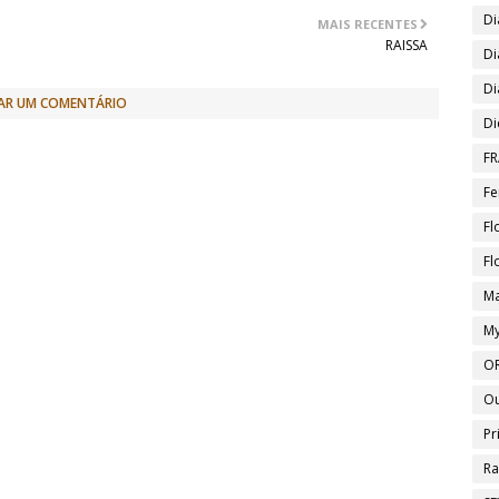
Di
MAIS RECENTES
RAISSA
Di
Di
AR UM COMENTÁRIO
Di
FR
Fe
Fl
Fl
Ma
My
O
O
Pr
Ra