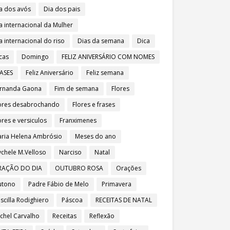
a dos avós
Dia dos pais
a internacional da Mulher
a internacional do riso
Dias da semana
Dica
cas
Domingo
FELIZ ANIVERSÁRIO COM NOMES
ASES
Feliz Aniversário
Feliz semana
rnanda Gaona
Fim de semana
Flores
ores desabrochando
Flores e frases
ores e versiculos
Franximenes
ria Helena Ambrósio
Meses do ano
chele M.Velloso
Narciso
Natal
RAÇÃO DO DIA
OUTUBRO ROSA
Orações
utono
Padre Fábio de Melo
Primavera
iscilla Rodighiero
Páscoa
RECEITAS DE NATAL
chel Carvalho
Receitas
Reflexão