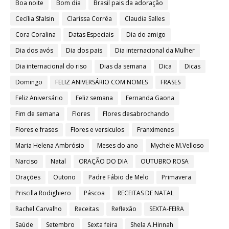
Boa noite
Bom dia
Brasil pais da adoração
Cecília Sfalsin
Clarissa Corrêa
Claudia Salles
Cora Coralina
Datas Especiais
Dia do amigo
Dia dos avós
Dia dos pais
Dia internacional da Mulher
Dia internacional do riso
Dias da semana
Dica
Dicas
Domingo
FELIZ ANIVERSÁRIO COM NOMES
FRASES
Feliz Aniversário
Feliz semana
Fernanda Gaona
Fim de semana
Flores
Flores desabrochando
Flores e frases
Flores e versiculos
Franximenes
Maria Helena Ambrósio
Meses do ano
Mychele M.Velloso
Narciso
Natal
ORAÇÃO DO DIA
OUTUBRO ROSA
Orações
Outono
Padre Fábio de Melo
Primavera
Priscilla Rodighiero
Páscoa
RECEITAS DE NATAL
Rachel Carvalho
Receitas
Reflexão
SEXTA-FEIRA
Saúde
Setembro
Sexta feira
Shela A.Hinnah