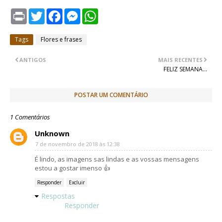
P
T
F
M
W
r
w
a
e
h
i
i
c
s
a
n
t
e
s
t
Tags
Flores e frases
t
t
b
e
s
e
o
n
A
r
o
g
p
ANTIGOS
MAIS RECENTES
k
e
p
FELIZ SEMANA...
r
POSTAR UM COMENTÁRIO
1 Comentários
Unknown
7 de novembro de 2018 às 12:38
É lindo, as imagens sas lindas e as vossas mensagens
estou a gostar imenso 👍
Responder
Excluir
Respostas
Responder