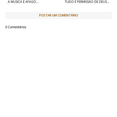
k
e
p
A MUSICA É AFAGO...
TUDO É PERMISSÃO DE DEUS...
r
POSTAR UM COMENTÁRIO
0 Comentários