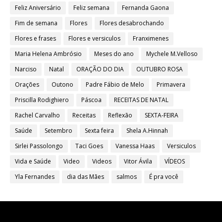
Feliz Aniversário
Feliz semana
Fernanda Gaona
Fim de semana
Flores
Flores desabrochando
Flores e frases
Flores e versiculos
Franximenes
Maria Helena Ambrósio
Meses do ano
Mychele M.Velloso
Narciso
Natal
ORAÇÃO DO DIA
OUTUBRO ROSA
Orações
Outono
Padre Fábio de Melo
Primavera
Priscilla Rodighiero
Páscoa
RECEITAS DE NATAL
Rachel Carvalho
Receitas
Reflexão
SEXTA-FEIRA
Saúde
Setembro
Sexta feira
Shela A.Hinnah
Sirlei Passolongo
Taci Goes
Vanessa Haas
Versiculos
Vida e Saúde
Video
Videos
Vitor Ávila
VÍDEOS
Yla Fernandes
dia das Mães
salmos
É pra você